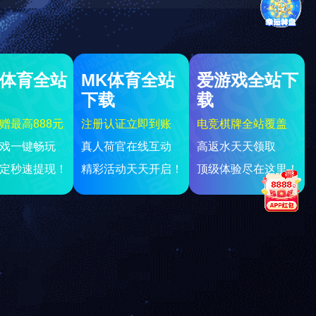
2024 年度行业推荐平台
数据隐私始终处于安全状态。