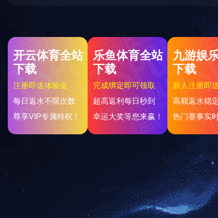
2023 年度安全认证奖
星空体彩官网以严谨的数据加