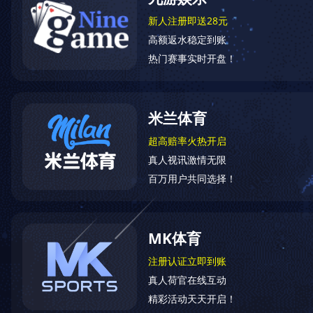
所收集的信息将主要用于识别用户身份、提供星空
空(中国)平台服务、保障系统安全，并对内容体
5. 用户权利
您可随时查看、修改、删除自己的信息，或撤销
请注销账号以终止服务。
星空体彩官网 致