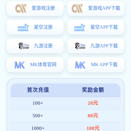
推特发布了一组铃木彩艳的训练照片，以热烈的方式
欢迎她重返赛场。这一时刻不仅引发了球迷们的热情
讨论，也让我们再次感受到运动员在经历伤病后的坚
韧与不屈。本文将从四个方面详细阐述这一事件：首
先是铃木彩艳重返赛场的重要意义，其次是帕尔马俱
乐部对她支持的表现，再者是社交媒体在现代体育中
的作用，最后则是对未来展望及其激励作用。通过这
些方面，我们能够全面理解这一精彩时刻所传达出的
深意。
1、铃木彩艳重返赛场的意义
铃木彩艳作为帕尔马队的一名重要球员，她的复出不
仅是个人职业生涯的重要节点，更代表着一个运动员
顽强斗志的象征。在经历了长时间的伤病恢复后，能