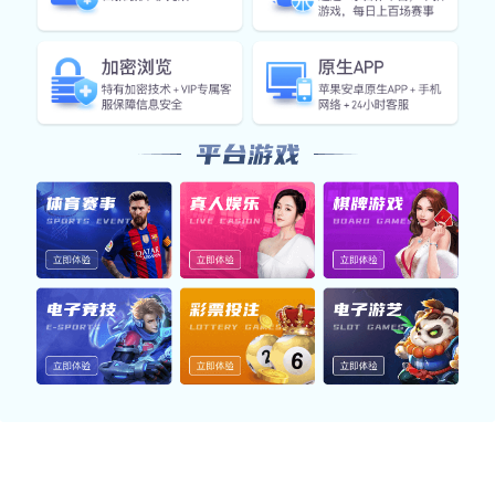
了对她坚定不移的支持。他们通过社交媒体平台发布
训练照片，并配以温暖的话语，将这份关怀传递给广
大球迷。这种举动不仅彰显了俱乐部的人文关怀，也
体现了他们对于运动员健康与发展的重视。
此外，俱乐部还特别安排了一系列欢迎活动，以庆祝
她重返团队。在训练期间，同伴们纷纷围拢过来，与
铃木分享彼此间的新进展，让她感受到团队凝聚力的
重要性。这种团结一致、互相支持的文化，无疑为所
有成员创造了良好的氛围。
更值得一提的是，在后续比赛中，俱乐部可能会根据
铃木彩艳的状态逐步调整上场时间和角色，这样周到
细致的安排显示了管理层对于球员职业生涯发展的关
注，以及对健康优先原则的坚持。