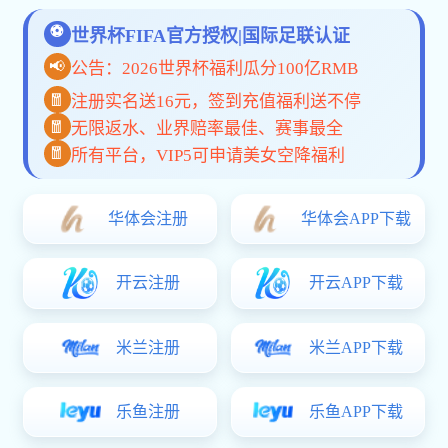
手机App
网页版
小卡称赞泰伦卢始终积极投入即便
在困难决策时也全力以赴
2026-05-31 01:28
68 次阅读
首页
/
体育热点
本文探讨了小卡对泰伦·卢的高度赞扬，尤其是他在面