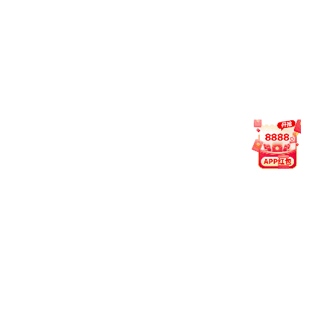
结的团队。在面对各种挑战时，无论是领导风格、团
队建设还是战略思维，都充分体现出他积极投入且全
力以赴的一面。此外，通过有效地管理压力以及灵活
调节策略，让他的执教生涯充满亮点，更加值得称
道。
最终，优秀教练所展现出的品质，不仅影响着当下，
更将成为未来篮球发展的重要参考。相信随着时间推
移，更多人将认可并学习这种精神，共同推动篮球事
业的发展与进步，为体育界带来更多精彩篇章！
上一篇：
帕尔马官方推特发布铃木彩艳训练…