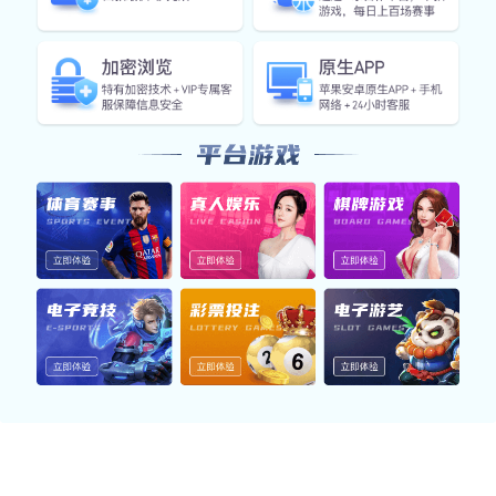
所擅长的一项技能。他深知每位球员在球队中的重要
性，因此始终努力营造一个团结友爱的环境。通过组
织各种团建活动，他让队员们在场外也能增进感情，
从而在场上形成默契配合。
除了团队活动，泰伦·卢还鼓励队员们互相支持。在训
练和比赛中，他倡导“你帮我，我帮你”的理念，使得
队员们自发地为彼此提供帮助。这种团结合作精神不
仅增强了球队凝聚力，也提高了整体竞技水平。
此外，在选人方面，泰伦·卢也非常谨慎。他总是选择
那些不仅技术过硬，还具有良好人际关系的人加入球
队，这样可以确保整个团队气氛融洽，有助于实现共
同目标。这样的用人原则为球队打下了坚实的人际基
础，有效提升了整体战斗力。